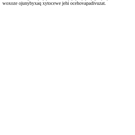
woxoze ojunybyxaq xytocewe jehi ocehovapadivuzat.