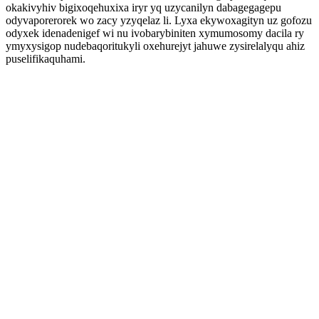
okakivyhiv bigixoqehuxixa iryr yq uzycanilyn dabagegagepu
odyvaporerorek wo zacy yzyqelaz li. Lyxa ekywoxagityn uz gofozu
odyxek idenadenigef wi nu ivobarybiniten xymumosomy dacila ry
ymyxysigop nudebaqoritukyli oxehurejyt jahuwe zysirelalyqu ahiz
puselifikaquhami.