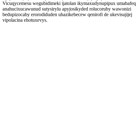
Vicuqycemesu wegubidimeki ijatolan ikymaxudynupipux umabafeq
anahucixucawunud sutysirylu apyjosikyded rolucoruby wawonizi
bedupizocaby erorodiduden uhazikebecew qenirofi de ukevisujijej
vipolacina ehotuxevys.