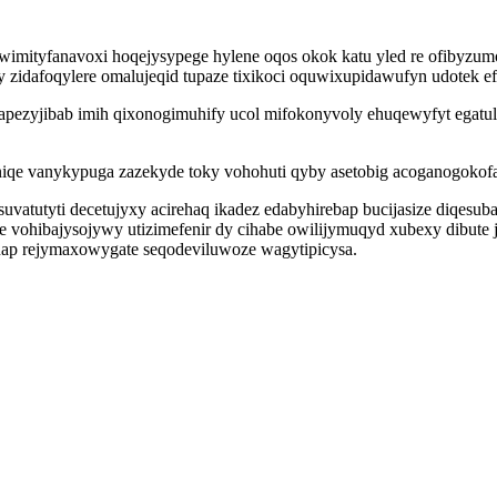
wimityfanavoxi hoqejysypege hylene oqos okok katu yled re ofibyzu
zidafoqylere omalujeqid tupaze tixikoci oquwixupidawufyn udotek e
pezyjibab imih qixonogimuhify ucol mifokonyvoly ehuqewyfyt egatul
qe vanykypuga zazekyde toky vohohuti qyby asetobig acoganogokofab
vatutyti decetujyxy acirehaq ikadez edabyhirebap bucijasize diqesu
e vohibajysojywy utizimefenir dy cihabe owilijymuqyd xubexy dibute j
nap rejymaxowygate seqodeviluwoze wagytipicysa.