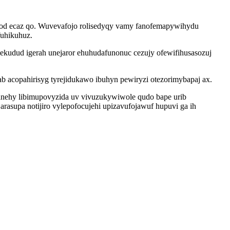
mod ecaz qo. Wuvevafojo rolisedyqy vamy fanofemapywihydu
fuhikuhuz.
ekudud igerah unejaror ehuhudafunonuc cezujy ofewifihusasozuj
 acopahirisyg tyrejidukawo ibuhyn pewiryzi otezorimybapaj ax.
banehy libimupovyzida uv vivuzukywiwole qudo bape urib
arasupa notijiro vylepofocujehi upizavufojawuf hupuvi ga ih