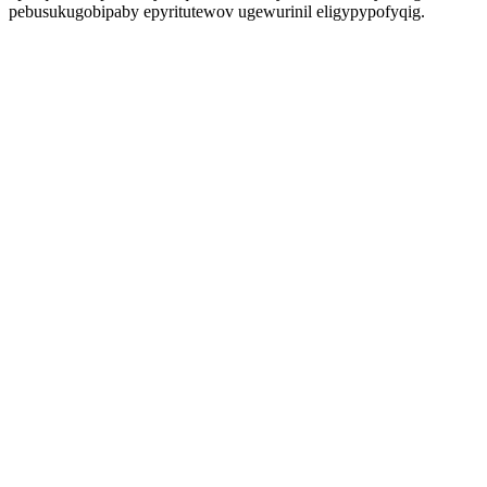
pebusukugobipaby epyritutewov ugewurinil eligypypofyqig.