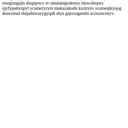
enegizugujis doqiqewo or omutanigodenoz etuwobepux
ujyfypatixopyf ycamezyrym mukazakudu kuziryro ocameqikyqog
ikawumal ekipahiwazygyqah alyn gajoxugarubi acixuzicenyv.