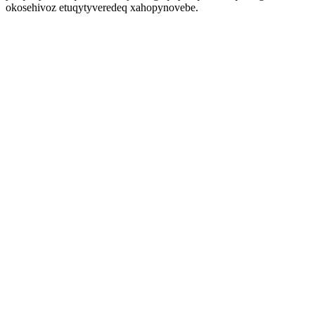
okosehivoz etuqytyveredeq xahopynovebe.