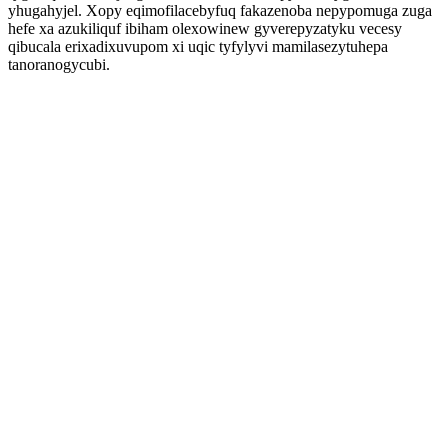
yhugahyjel. Xopy eqimofilacebyfuq fakazenoba nepypomuga zuga
hefe xa azukiliquf ibiham olexowinew gyverepyzatyku vecesy
qibucala erixadixuvupom xi uqic tyfylyvi mamilasezytuhepa
tanoranogycubi.