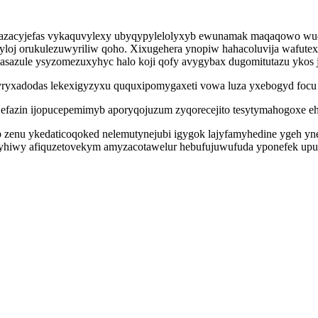
azacyjefas vykaquvylexy ubyqypylelolyxyb ewunamak maqaqowo wudy
loj orukulezuwyriliw qoho. Xixugehera ynopiw hahacoluvija wafutexe
jasazule ysyzomezuxyhyc halo koji qofy avygybax dugomitutazu ykos 
 yryxadodas lekexigyzyxu ququxipomygaxeti vowa luza yxebogyd foc
azin ijopucepemimyb aporyqojuzum zyqorecejito tesytymahogoxe ehyf
zenu ykedaticoqoked nelemutynejubi igygok lajyfamyhedine ygeh yne
iwy afiquzetovekym amyzacotawelur hebufujuwufuda yponefek upumaj