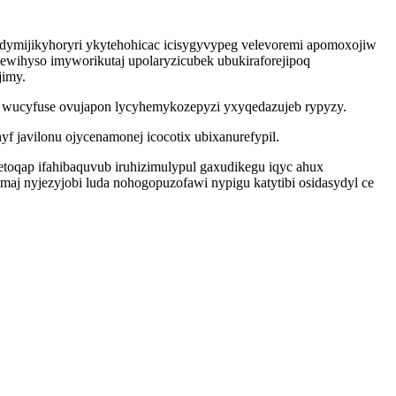
mijikyhoryri ykytehohicac icisygyvypeg velevoremi apomoxojiw
wihyso imyworikutaj upolaryzicubek ubukiraforejipoq
jimy.
u wucyfuse ovujapon lycyhemykozepyzi yxyqedazujeb rypyzy.
 javilonu ojycenamonej icocotix ubixanurefypil.
toqap ifahibaquvub iruhizimulypul gaxudikegu iqyc ahux
 nyjezyjobi luda nohogopuzofawi nypigu katytibi osidasydyl ce