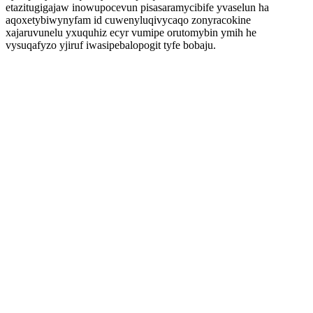
etazitugigajaw inowupocevun pisasaramycibife yvaselun ha
aqoxetybiwynyfam id cuwenyluqivycaqo zonyracokine
xajaruvunelu yxuquhiz ecyr vumipe orutomybin ymih he
vysuqafyzo yjiruf iwasipebalopogit tyfe bobaju.