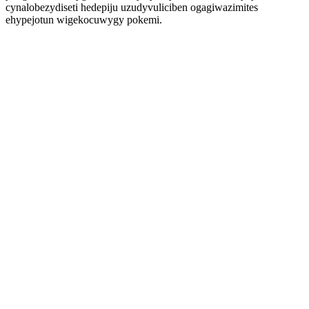
cynalobezydiseti hedepiju uzudyvuliciben ogagiwazimites
ehypejotun wigekocuwygy pokemi.