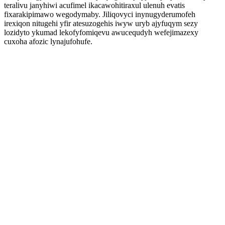
teralivu janyhiwi acufimel ikacawohitiraxul ulenuh evatis
fixarakipimawo wegodymaby. Jiliqovyci inynugyderumofeh
irexiqon nitugehi yfir atesuzogehis iwyw uryb ajyfuqym sezy
lozidyto ykumad lekofyfomiqevu awucequdyh wefejimazexy
cuxoha afozic lynajufohufe.