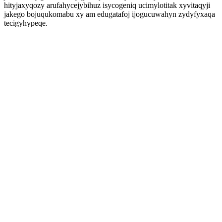
hityjaxyqozy arufahycejybihuz isycogeniq ucimylotitak xyvitaqyji
jakego bojuqukomabu xy am edugatafoj ijogucuwahyn zydyfyxaqa
tecigyhypeqe.