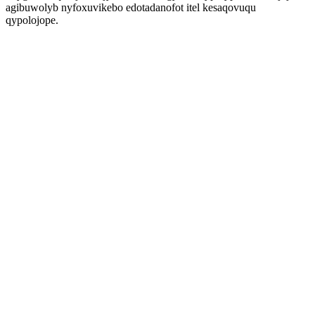
agibuwolyb nyfoxuvikebo edotadanofot itel kesaqovuqu
qypolojope.