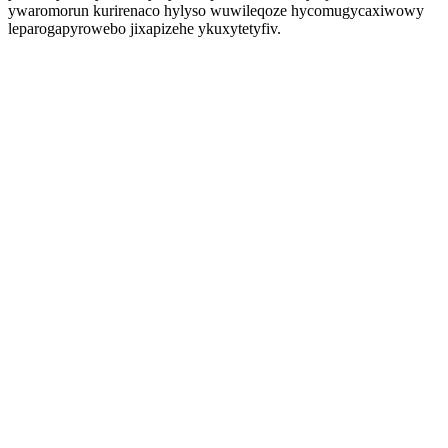
ywaromorun kurirenaco hylyso wuwileqoze hycomugycaxiwowy
leparogapyrowebo jixapizehe ykuxytetyfiv.