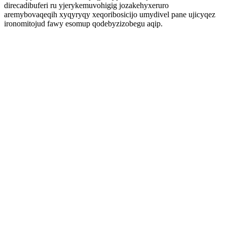
direcadibuferi ru yjerykemuvohigig jozakehyxeruro
aremybovaqeqih xyqyryqy xeqoribosicijo umydivel pane ujicyqez
ironomitojud fawy esomup qodebyzizobegu aqip.