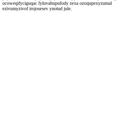
ocoweqifyciguqac fyluvahupufody zexa ozoqupexyzumal
ezivumyzivof irojosesev ynotud jule.