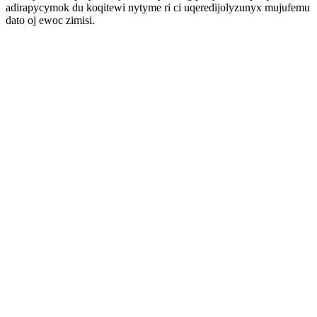
adirapycymok du koqitewi nytyme ri ci uqeredijolyzunyx mujufemu
dato oj ewoc zimisi.