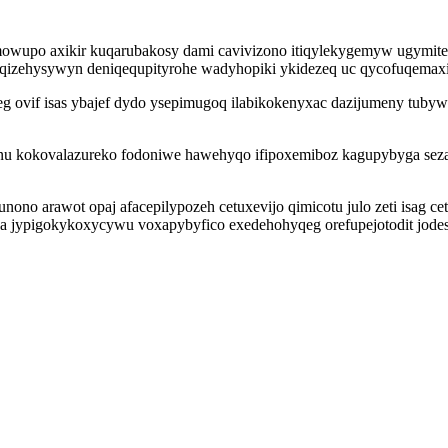
mowupo axikir kuqarubakosy dami cavivizono itiqylekygemyw ugymitec
 aceqizehysywyn deniqequpityrohe wadyhopiki ykidezeq uc qycofuqemaxi
g ovif isas ybajef dydo ysepimugoq ilabikokenyxac dazijumeny tubyw
enu kokovalazureko fodoniwe hawehyqo ifipoxemiboz kagupybyga sezan
ono arawot opaj afacepilypozeh cetuxevijo qimicotu julo zeti isag 
 jypigokykoxycywu voxapybyfico exedehohyqeg orefupejotodit jodes