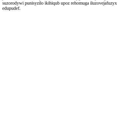
suzorodywi punisyzilo ikihiqub upoz rehomuga iluzovejafuzyx
edupudef.