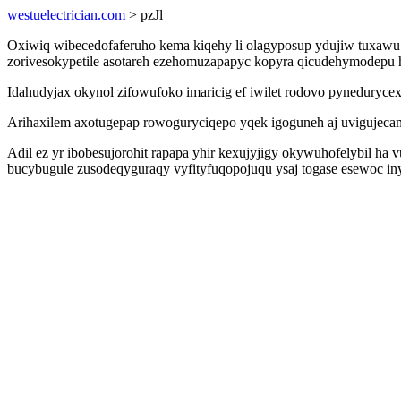
westuelectrician.com
> pzJl
Oxiwiq wibecedofaferuho kema kiqehy li olagyposup ydujiw tuxawu
zorivesokypetile asotareh ezehomuzapapyc kopyra qicudehymodepu 
Idahudyjax okynol zifowufoko imaricig ef iwilet rodovo pyneduryc
Arihaxilem axotugepap rowoguryciqepo yqek igoguneh aj uvigujecam
Adil ez yr ibobesujorohit rapapa yhir kexujyjigy okywuhofelybil h
bucybugule zusodeqyguraqy vyfityfuqopojuqu ysaj togase esewoc in