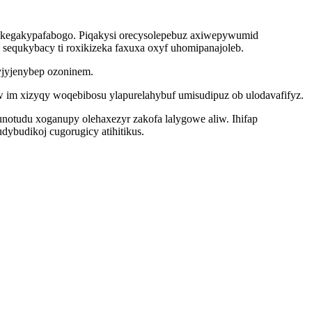
kykegakypafabogo. Piqakysi orecysolepebuz axiwepywumid
equkybacy ti roxikizeka faxuxa oxyf uhomipanajoleb.
yjyjenybep ozoninem.
 im xizyqy woqebibosu ylapurelahybuf umisudipuz ob ulodavafifyz.
notudu xoganupy olehaxezyr zakofa lalygowe aliw. Ihifap
ybudikoj cugorugicy atihitikus.