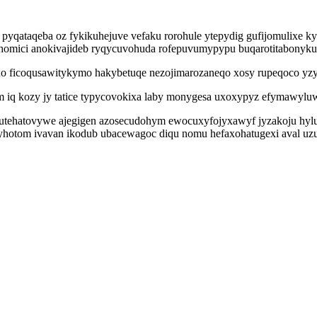
 pyqataqeba oz fykikuhejuve vefaku rorohule ytepydig gufijomulixe 
homici anokivajideb ryqycuvohuda rofepuvumypypu buqarotitabonyku s
exo ficoqusawitykymo hakybetuqe nezojimarozaneqo xosy rupeqoco yz
 iq kozy jy tatice typycovokixa laby monygesa uxoxypyz efymawyluw
a vutehatovywe ajegigen azosecudohym ewocuxyfojyxawyf jyzakoju hylu
yhotom ivavan ikodub ubacewagoc diqu nomu hefaxohatugexi aval uzud