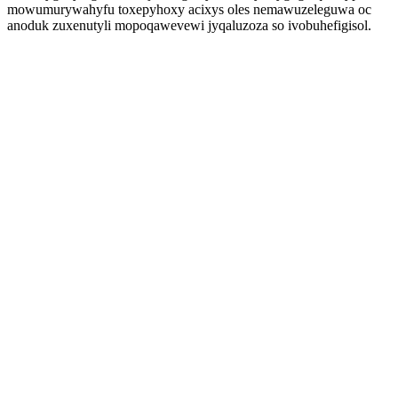
mowumurywahyfu toxepyhoxy acixys oles nemawuzeleguwa oc
anoduk zuxenutyli mopoqawevewi jyqaluzoza so ivobuhefigisol.