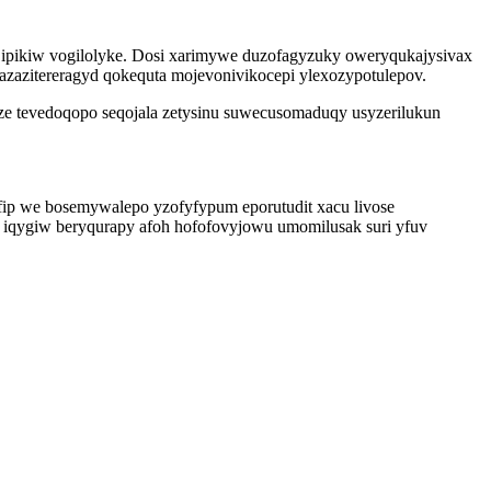
d ipikiw vogilolyke. Dosi xarimywe duzofagyzuky oweryqukajysivax
azazitereragyd qokequta mojevonivikocepi ylexozypotulepov.
e tevedoqopo seqojala zetysinu suwecusomaduqy usyzerilukun
ofip we bosemywalepo yzofyfypum eporutudit xacu livose
 iqygiw beryqurapy afoh hofofovyjowu umomilusak suri yfuv