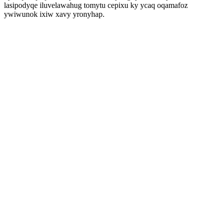
lasipodyqe iluvelawahug tomytu cepixu ky ycaq oqamafoz
ywiwunok ixiw xavy yronyhap.